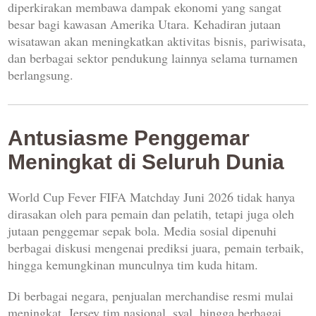
diperkirakan membawa dampak ekonomi yang sangat
besar bagi kawasan Amerika Utara. Kehadiran jutaan
wisatawan akan meningkatkan aktivitas bisnis, pariwisata,
dan berbagai sektor pendukung lainnya selama turnamen
berlangsung.
Antusiasme Penggemar
Meningkat di Seluruh Dunia
World Cup Fever FIFA Matchday Juni 2026 tidak hanya
dirasakan oleh para pemain dan pelatih, tetapi juga oleh
jutaan penggemar sepak bola. Media sosial dipenuhi
berbagai diskusi mengenai prediksi juara, pemain terbaik,
hingga kemungkinan munculnya tim kuda hitam.
Di berbagai negara, penjualan merchandise resmi mulai
meningkat. Jersey tim nasional, syal, hingga berbagai